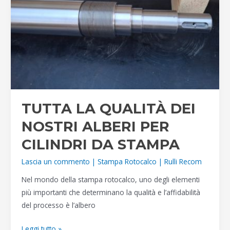
RULLI
TECNICI
RECOM
TUTTA LA QUALITÀ DEI
NOSTRI ALBERI PER
CILINDRI DA STAMPA
Lascia un commento
|
Stampa Rotocalco
|
Rulli Recom
Nel mondo della stampa rotocalco, uno degli elementi
più importanti che determinano la qualità e l’affidabilità
del processo è l’albero
TUTTA
Leggi tutto »