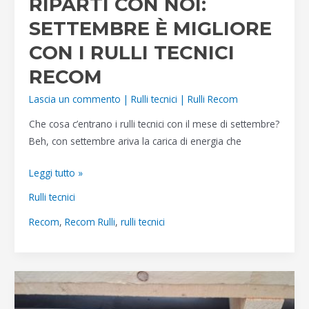
RIPARTI CON NOI:
SETTEMBRE È MIGLIORE
CON I RULLI TECNICI
RECOM
Lascia un commento
|
Rulli tecnici
|
Rulli Recom
Che cosa c’entrano i rulli tecnici con il mese di settembre?
Beh, con settembre ariva la carica di energia che
RIPARTI
Leggi tutto »
CON
Rulli tecnici
NOI:
Recom
,
Recom Rulli
,
rulli tecnici
SETTEMBRE
È
MIGLIORE
CON
I