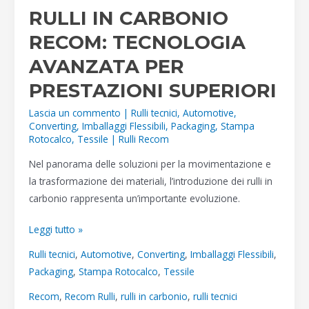
RULLI IN CARBONIO
RECOM: TECNOLOGIA
AVANZATA PER
PRESTAZIONI SUPERIORI
Lascia un commento
|
Rulli tecnici
,
Automotive
,
Converting
,
Imballaggi Flessibili
,
Packaging
,
Stampa
Rotocalco
,
Tessile
|
Rulli Recom
Nel panorama delle soluzioni per la movimentazione e
la trasformazione dei materiali, l’introduzione dei rulli in
carbonio rappresenta un’importante evoluzione.
RULLI
Leggi tutto »
IN
Rulli tecnici
,
Automotive
,
Converting
,
Imballaggi Flessibili
,
CARBONIO
Packaging
,
Stampa Rotocalco
,
Tessile
RECOM:
Recom
,
Recom Rulli
,
rulli in carbonio
,
rulli tecnici
TECNOLOGIA