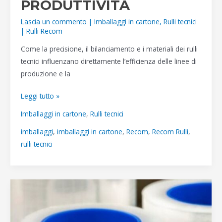
PRODUTTIVITÀ
Lascia un commento
|
Imballaggi in cartone
,
Rulli tecnici
|
Rulli Recom
Come la precisione, il bilanciamento e i materiali dei rulli
tecnici influenzano direttamente l’efficienza delle linee di
produzione e la
RULLI
Leggi tutto »
TECNICI
Imballaggi in cartone
,
Rulli tecnici
PER
imballaggi
,
imballaggi in cartone
,
Recom
,
Recom Rulli
,
IMBALLAGGI
rulli tecnici
IN
CARTONE:
L’ELEMENTO
CRITICO
PER
QUALITÀ
E