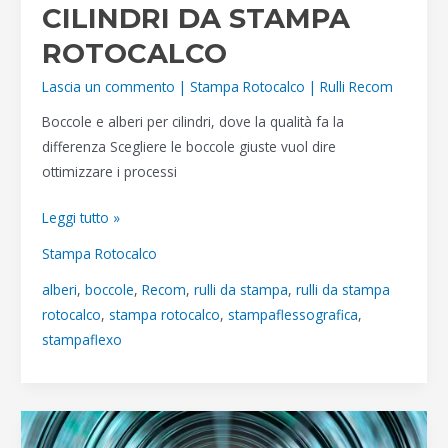
CILINDRI DA STAMPA
ROTOCALCO
Lascia un commento
|
Stampa Rotocalco
|
Rulli Recom
Boccole e alberi per cilindri, dove la qualità fa la
differenza Scegliere le boccole giuste vuol dire
ottimizzare i processi
BOCCOLE
Leggi tutto »
E
Stampa Rotocalco
ALBERI
alberi
,
boccole
,
Recom
,
rulli da stampa
,
rulli da stampa
PER
rotocalco
,
stampa rotocalco
,
stampaflessografica
,
CILINDRI
stampaflexo
DA
STAMPA
ROTOCALCO