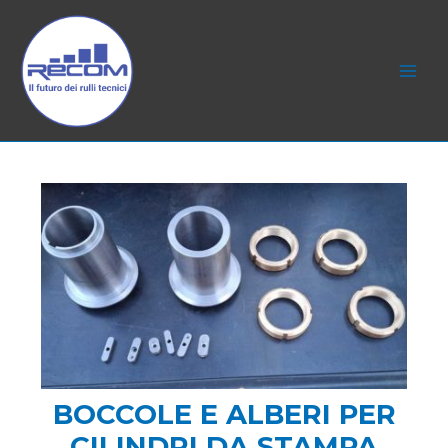
Vai
al
contenuto
MAI
MEN
BOCCOLE E ALBERI PER
CILINDRI DA STAMPA