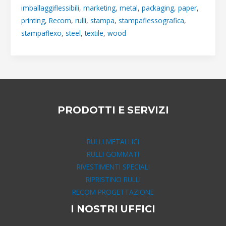
imballaggiflessibili
,
marketing
,
metal
,
packaging
,
paper
,
PIÙ
printing
,
Recom
,
rulli
,
stampa
,
stampaflessografica
,
AVANTI
stampaflexo
,
steel
,
textile
,
wood
PRODOTTI E SERVIZI
RULLI METALLICI
RULLI GOMMATI
RIVESTIMENTI SPECIALI
RIPRISTINO RULLI
RECOM PROGETTAZIONE
I NOSTRI UFFICI