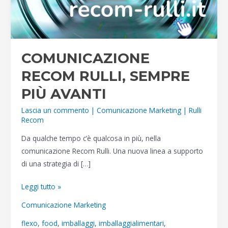
COMUNICAZIONE
RECOM RULLI, SEMPRE
PIÙ AVANTI
Lascia un commento
|
Comunicazione Marketing
|
Rulli
Recom
Da qualche tempo c’è qualcosa in più, nella
comunicazione Recom Rulli. Una nuova linea a supporto
di una strategia di […]
COMUNICAZIONE
Leggi tutto »
RECOM
Comunicazione Marketing
RULLI,
flexo
,
food
,
imballaggi
,
imballaggialimentari
,
SEMPRE