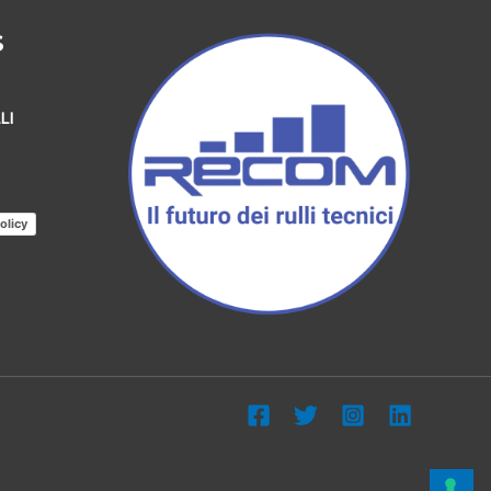
S
LI
olicy