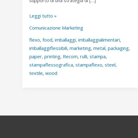
supporto di una strategia di […]
COMUNICAZIONE
Leggi tutto »
RECOM
Comunicazione Marketing
RULLI,
flexo
,
food
,
imballaggi
,
imballaggialimentari
,
SEMPRE
imballaggiflessibili
,
marketing
,
metal
,
packaging
,
PIÙ
paper
,
printing
,
Recom
,
rulli
,
stampa
,
AVANTI
stampaflessografica
,
stampaflexo
,
steel
,
textile
,
wood