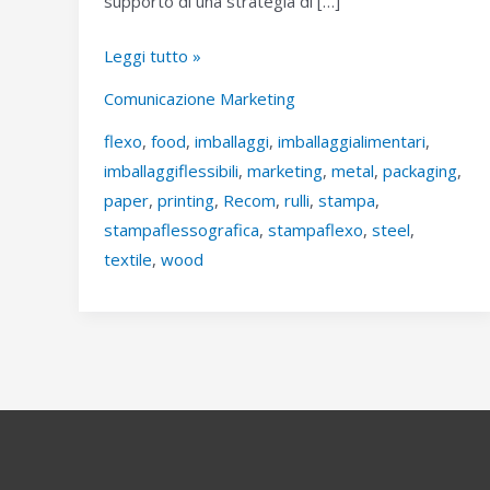
supporto di una strategia di […]
COMUNICAZIONE
Leggi tutto »
RECOM
Comunicazione Marketing
RULLI,
flexo
,
food
,
imballaggi
,
imballaggialimentari
,
SEMPRE
imballaggiflessibili
,
marketing
,
metal
,
packaging
,
PIÙ
paper
,
printing
,
Recom
,
rulli
,
stampa
,
AVANTI
stampaflessografica
,
stampaflexo
,
steel
,
textile
,
wood