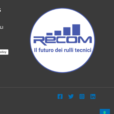
S
LI
olicy