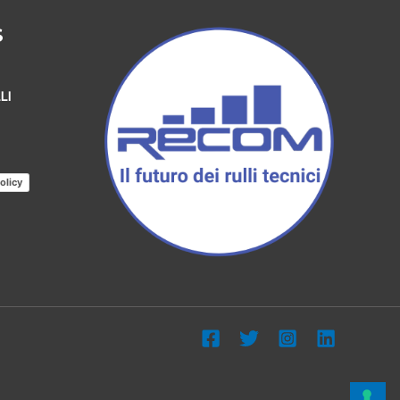
S
LI
olicy