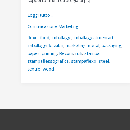
supporto di una strategia di […]
COMUNICAZIONE
Leggi tutto »
RECOM
Comunicazione Marketing
RULLI,
flexo
,
food
,
imballaggi
,
imballaggialimentari
,
SEMPRE
imballaggiflessibili
,
marketing
,
metal
,
packaging
,
PIÙ
paper
,
printing
,
Recom
,
rulli
,
stampa
,
AVANTI
stampaflessografica
,
stampaflexo
,
steel
,
textile
,
wood